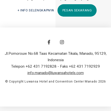
INFO SELENGKAPNYA
PESAN SEKARANG
Jl.Pomorouw No.68 Taas Kecamatan Tikala
,
Manado
,
95129
,
Indonesia
Telepon +62 431 7192828
- Faks +62 431 7192929
info.manado@luwansahotels.com
© Copyright Luwansa Hotel and Convention Center Manado 2026