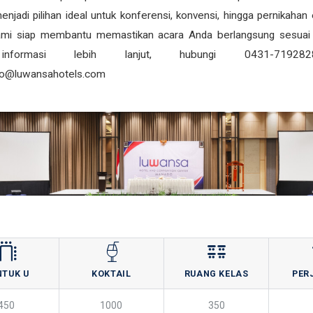
njadi pilihan ideal untuk konferensi, konvensi, hingga pernikahan
ami siap membantu memastikan acara Anda berlangsung sesuai 
informasi lebih lanjut, hubungi 0431-71928
do@luwansahotels.com
NTUK U
KOKTAIL
RUANG KELAS
PER
450
1000
350