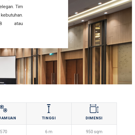
 elegan. Tim
kebutuhan.
28 atau
JAMUAN
TINGGI
DIMENSI
570
6 m
950 sqm