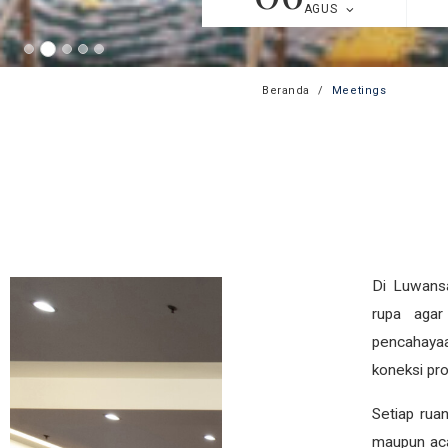
AGUS
Beranda
Meetings
Di Luwansa
rupa agar
pencahayaa
koneksi pro
Setiap rua
maupun acar