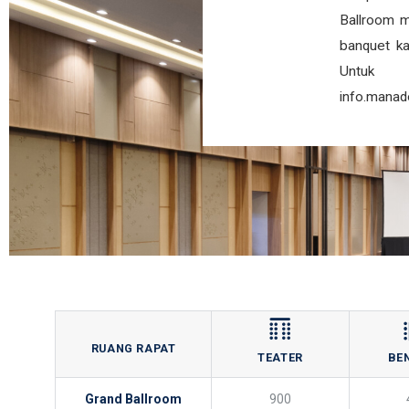
Ballroom me
banquet k
Untuk 
info.mana
RUANG RAPAT
TEATER
BE
Grand Ballroom
900