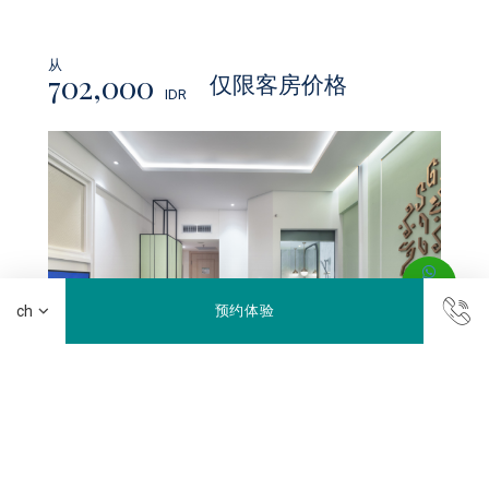
从
702,000
仅限客房价格
IDR
即刻预订
预约体验
从
阅读更多