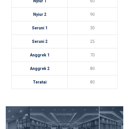
Nyiur 1
60
Nyiur 2
90
Seruni 1
30
Seruni 2
25
Anggrek 1
70
Anggrek 2
80
Teratai
80