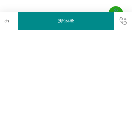
预约体验
酒店各处均提供免费无线网络连接
互联网服务
我们根据会议和活动的要求提供专用带宽按需 (BoD)
游泳池