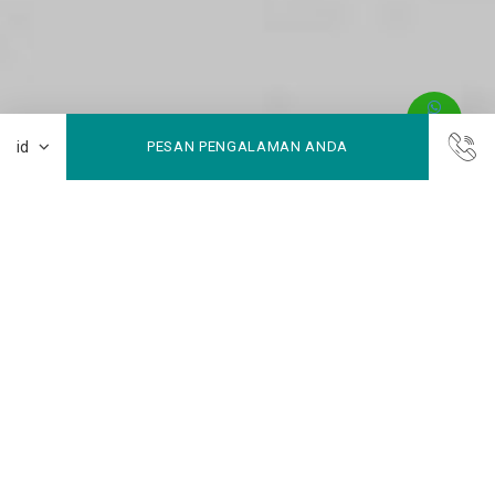
PESAN PENGALAMAN ANDA
Promo Kamar
Nikmati harga terbaik dengan melakukan pemesanan
langsung melalui situs resmi kami. Selain mendapatkan harga
eksklusif, Anda juga akan memperoleh beragam keuntungan
tambahan yang membuat masa inap Anda semakin