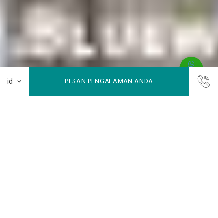
PESAN PENGALAMAN ANDA
Pasar Tradisional Tomohon
Terletak sekitar 25 kilometer dari kota Manado, Tomohon
juga dikenal sebagai “Kota Bunga” Sulawesi, karena ada